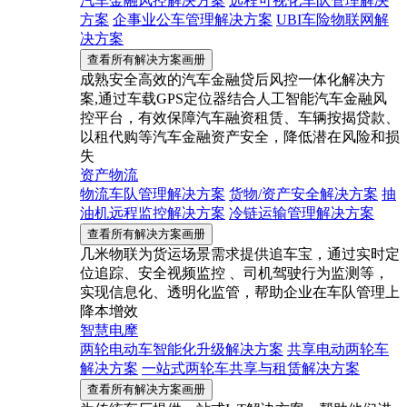
汽车金融风控解决方案
远程可视化车队管理解决
方案
企事业公车管理解决方案
UBI车险物联网解
决方案
查看所有解决方案画册
成熟安全高效的汽车金融贷后风控一体化解决方
案,通过车载GPS定位器结合人工智能汽车金融风
控平台，有效保障汽车融资租赁、车辆按揭贷款、
以租代购等汽车金融资产安全，降低潜在风险和损
失
资产物流
物流车队管理解决方案
货物/资产安全解决方案
抽
油机远程监控解决方案
冷链运输管理解决方案
查看所有解决方案画册
几米物联为货运场景需求提供追车宝，通过实时定
位追踪、安全视频监控 、司机驾驶行为监测等，
实现信息化、透明化监管，帮助企业在车队管理上
降本增效
智慧电摩
两轮电动车智能化升级解决方案
共享电动两轮车
解决方案
一站式两轮车共享与租赁解决方案
查看所有解决方案画册