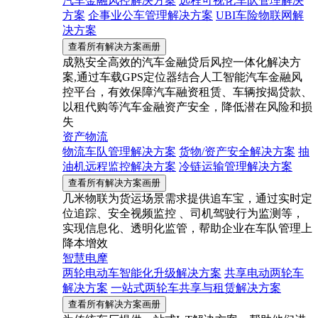
汽车金融风控解决方案
远程可视化车队管理解决
方案
企事业公车管理解决方案
UBI车险物联网解
决方案
查看所有解决方案画册
成熟安全高效的汽车金融贷后风控一体化解决方
案,通过车载GPS定位器结合人工智能汽车金融风
控平台，有效保障汽车融资租赁、车辆按揭贷款、
以租代购等汽车金融资产安全，降低潜在风险和损
失
资产物流
物流车队管理解决方案
货物/资产安全解决方案
抽
油机远程监控解决方案
冷链运输管理解决方案
查看所有解决方案画册
几米物联为货运场景需求提供追车宝，通过实时定
位追踪、安全视频监控 、司机驾驶行为监测等，
实现信息化、透明化监管，帮助企业在车队管理上
降本增效
智慧电摩
两轮电动车智能化升级解决方案
共享电动两轮车
解决方案
一站式两轮车共享与租赁解决方案
查看所有解决方案画册