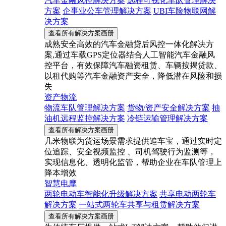
汽车金融风控解决方案
远程可视化车队管理解决
方案
企事业公车管理解决方案
UBI车险物联网解
决方案
查看所有解决方案画册
成熟安全高效的汽车金融贷后风控一体化解决方
案,通过车载GPS定位器结合人工智能汽车金融风
控平台，有效保障汽车融资租赁、车辆按揭贷款、
以租代购等汽车金融资产安全，降低潜在风险和损
失
资产物流
物流车队管理解决方案
货物/资产安全解决方案
抽
油机远程监控解决方案
冷链运输管理解决方案
查看所有解决方案画册
几米物联为货运场景需求提供追车宝，通过实时定
位追踪、安全视频监控 、司机驾驶行为监测等，
实现信息化、透明化监管，帮助企业在车队管理上
降本增效
智慧电摩
两轮电动车智能化升级解决方案
共享电动两轮车
解决方案
一站式两轮车共享与租赁解决方案
查看所有解决方案画册