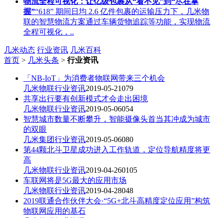
物流全程可视化：让亿级包裹从“看不见”到“尽在掌
握”
“618” 期间日均 2.6 亿件包裹的运输压力下，几米物
联的智慧物流方案通过车辆货物追踪等功能，实现物流
全程可视化，..
几米动态
行业资讯
几米百科
首页
>
几米头条
>
行业资讯
「NB-IoT」为消费者物联网带来三个机会
几米物联
行业资讯
2019-05-21
0
79
共享出行要有创新模式才会走出困境
几米物联
行业资讯
2019-05-06
0
54
智慧城市数量不断攀升，智能摄像头首当其冲成为城市
的双眼
几米集团
行业资讯
2019-05-06
0
80
第44颗北斗卫星成功进入工作轨道，定位导航精度将更
高
几米物联
行业资讯
2019-04-26
0
105
车联网将是5G最大的应用市场
几米物联
行业资讯
2019-04-28
0
48
2019联通合作伙伴大会·“5G+北斗高精度定位应用”构筑
物联网应用的基石