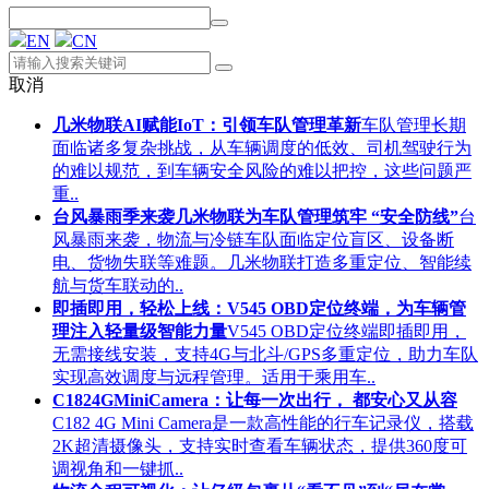
EN
CN
取消
几米物联AI赋能IoT：引领车队管理革新
车队管理长期
面临诸多复杂挑战，从车辆调度的低效、司机驾驶行为
的难以规范，到车辆安全风险的难以把控，这些问题严
重..
台风暴雨季来袭几米物联为车队管理筑牢 “安全防线”
台
风暴雨来袭，物流与冷链车队面临定位盲区、设备断
电、货物失联等难题。几米物联打造多重定位、智能续
航与货车联动的..
即插即用，轻松上线：V545 OBD定位终端，为车辆管
理注入轻量级智能力量
V545 OBD定位终端即插即用，
无需接线安装，支持4G与北斗/GPS多重定位，助力车队
实现高效调度与远程管理。适用于乘用车..
C1824GMiniCamera：让每一次出行， 都安心又从容
C182 4G Mini Camera是一款高性能的行车记录仪，搭载
2K超清摄像头，支持实时查看车辆状态，提供360度可
调视角和一键抓..