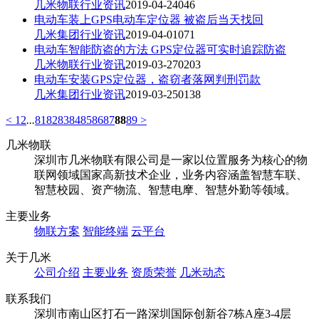
几米物联
行业资讯
2019-04-24
0
46
电动车装上GPS电动车定位器 被盗后当天找回
几米集团
行业资讯
2019-04-01
0
71
电动车智能防盗的方法 GPS定位器可实时追踪防盗
几米物联
行业资讯
2019-03-27
0
203
电动车安装GPS定位器，盗窃者落网判刑罚款
几米集团
行业资讯
2019-03-25
0
138
<
1
2
...
81
82
83
84
85
86
87
88
89
>
几米物联
深圳市几米物联有限公司是一家以位置服务为核心的物
联网领域国家高新技术企业，业务内容涵盖智慧车联、
智慧校园、资产物流、智慧电摩、智慧外勤等领域。
主要业务
物联方案
智能终端
云平台
关于几米
公司介绍
主要业务
资质荣誉
几米动态
联系我们
深圳市南山区打石一路深圳国际创新谷7栋A座3-4层