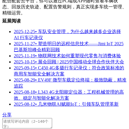
配合配套云平
台，
你可以通过
PC端或APP随时查看车辆状
态、回放历史轨迹、配置告警规则，真正实现多车统一管理、
精细运营。
延展阅读
2025-12-25
• 车队安全管理，为什么越来越多企业选择
AI 行车记录仪
2025-11-27
• 塑造明日的远程信息技术——Jimi IoT 2025
巴基斯坦峰会精彩回顾
2025-11-19
• 物联网技术如何重塑现代零售与消费体验
2025-10-15
• 展会回顾 | 2025中国移动全球合作伙伴大会
2025-09-15
• C450 4G多摄行车记录仪：符合政策标准的
商用车智能安全解决方案
2025-08-29
• EV49F 微型车载定位终端：极致隐蔽，精准
追踪
2025-08-18
• L343 4G太阳能定位器：工程机械管理的高
效、稳定与智能化解决方案
2025-08-12
• 几米物联AI赋能IoT：引领车队管理革新
分享