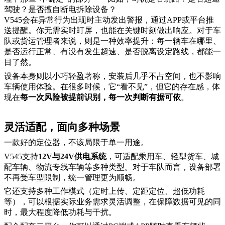
驾驶？是否擅自断电拆除设备？
V545会在异常行为出现时主动发出警报，通过APP或平台推
送提醒。你无需实时盯屏，也能在关键时刻做出响应。
对于车
队或货运管理者来说，则是一种效率提升：每一辆车在哪里、
是否运行正常、有没有发生超速、是否脱离设定路线，都能一
目了然。
设备本身则以小巧轻盈著称，安装后几乎不占空间，也不影响
车辆使用体验。在很多时候，它
“看不见”，但它的存在感，体
现在
每一次风险被提前识别，每一次判断有据可依
。
灵活适配，面向多种场景
一款好的定位器，不该局限于单一用途。
V545支持
12V与24V供电系统
，可适配乘用车、轻型货车、城
配车辆、物流专线车辆等多种类型。对于车队而言，设备部署
不再受车型限制，统一管理更为顺畅。
它还支持多种工作模式（定时上传、定距定位、
超
低功耗
等），可以根据实际业务需求灵活调整，
在保障数据可见的同
时，最大程度降低功耗与干扰
。