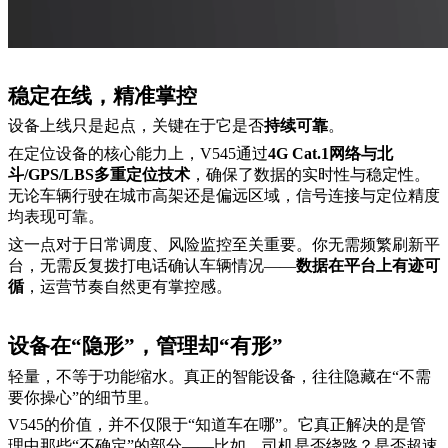
稳定在线，精准掌控
设备上线只是起点，关键在于它是否
持续可靠
。
在定位设备的核心能力上，
V545通过
4G Cat.1网络与北
斗/GPS/LBS
多
重定位技术
，确保了数据的实时性与稳定性。
无论车辆行驶在城市高架还是偏远区域，信号连接与定位精度
均表现可靠。
这一点对于日常调度、风险监控至关重要。你无需频繁刷新平
台，无需反复拨打电话确认车辆情况
——
数据在平台上有迹可
循
，运营节奏自然更有掌控感。
设备在
“隐形”，管理却“有形”
轻量，不等于功能缩水。真正的智能设备，往往隐藏在
“不需
要你操心”的细节里。
V545的价值，并不仅限于“知道车在哪”。它真正解决的是管
理中那些“不确定”的部分——比如，司机是否绕路？是否
超速