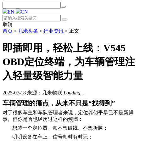
EN
CN
取消
首页
>
几米头条
>
行业资讯
>
正文
即插即用，轻松上线：V545
OBD定位终端，为车辆管理注
入轻量级智能力量
2025-07-18
来源：几米物联
Loading...
车辆管理的痛点，从来不只是
“找得到”
对于很多车主和车队管理者来说，
定位器
似乎早已不是新鲜
事。但你是否也经历过这样的烦恼：
想装一个定位器，却不想破线、不想折腾；
·
明明设备在车上，信号却时有时无；
·