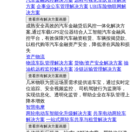
汽车金融风控解决方案
远程可视化车队管理解决
方案
企事业公车管理解决方案
UBI车险物联网解
决方案
查看所有解决方案画册
成熟安全高效的汽车金融贷后风控一体化解决方
案,通过车载GPS定位器结合人工智能汽车金融风
控平台，有效保障汽车融资租赁、车辆按揭贷款、
以租代购等汽车金融资产安全，降低潜在风险和损
失
资产物流
物流车队管理解决方案
货物/资产安全解决方案
抽
油机远程监控解决方案
冷链运输管理解决方案
查看所有解决方案画册
几米物联为货运场景需求提供追车宝，通过实时定
位追踪、安全视频监控 、司机驾驶行为监测等，
实现信息化、透明化监管，帮助企业在车队管理上
降本增效
智慧电摩
两轮电动车智能化升级解决方案
共享电动两轮车
解决方案
一站式两轮车共享与租赁解决方案
查看所有解决方案画册