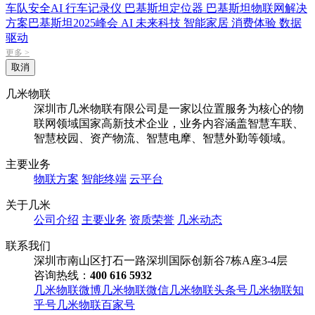
车队安全
AI 行车记录仪
巴基斯坦定位器
巴基斯坦物联网解决
方案
巴基斯坦2025峰会
AI
未来科技
智能家居
消费体验
数据
驱动
更多 >
取消
几米物联
深圳市几米物联有限公司是一家以位置服务为核心的物
联网领域国家高新技术企业，业务内容涵盖智慧车联、
智慧校园、资产物流、智慧电摩、智慧外勤等领域。
主要业务
物联方案
智能终端
云平台
关于几米
公司介绍
主要业务
资质荣誉
几米动态
联系我们
深圳市南山区打石一路深圳国际创新谷7栋A座3-4层
咨询热线：
400 616 5932
几米物联微博
几米物联微信
几米物联头条号
几米物联知
乎号
几米物联百家号