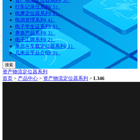
资产物流定位器系列( 5）
行车记录仪系列( 5）
电摩定位器系列( 8）
电池管理系列( 4）
电子学生证系列( 6）
养老产品系列( 3）
电子工牌系列( 2）
单北斗车载定位器系列( 1）
几米云平台介绍( 0）
搜索
资产物流定位器系列
首页
>
产品中心
>
资产物流定位器系列
>
L346