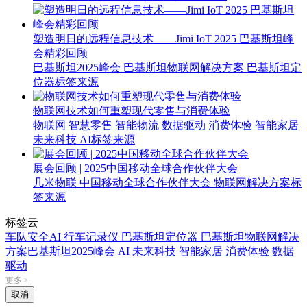
塑造明日的远程信息技术——Jimi IoT 2025 巴基斯坦峰
会精彩回顾
巴基斯坦2025峰会
巴基斯坦物联网解决方案
巴基斯坦定
位器
标签来源
物联网技术如何重塑现代零售与消费体验
物联网
智慧零售
智能物流
数据驱动
消费体验
智能家居
未来科技
AI
标签来源
展会回顾 | 2025中国移动全球合作伙伴大会
几米物联
中国移动全球合作伙伴大会
物联网解决方案
标
签来源
标签云
车队安全
AI 行车记录仪
巴基斯坦定位器
巴基斯坦物联网解决
方案
巴基斯坦2025峰会
AI
未来科技
智能家居
消费体验
数据
驱动
更多 >
取消