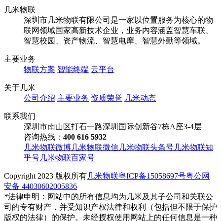
几米物联
深圳市几米物联有限公司是一家以位置服务为核心的物
联网领域国家高新技术企业，业务内容涵盖智慧车联、
智慧校园、资产物流、智慧电摩、智慧外勤等领域。
主要业务
物联方案
智能终端
云平台
关于几米
公司介绍
主要业务
资质荣誉
几米动态
联系我们
深圳市南山区打石一路深圳国际创新谷7栋A座3-4层
咨询热线：
400 616 5932
几米物联微博
几米物联微信
几米物联头条号
几米物联知
乎号
几米物联百家号
Copyright
2023 版权所有
几米物联
粤ICP备15058697号
粤公网
安备 44030602005836
*
法律申明：网站中的所有信息均为几米及其子公司和关联公
司的专有财产，并受知识产权法律和权利（包括但不限于保护
版权的法律）的保护。未经授权使用网站上的任何信息是一种