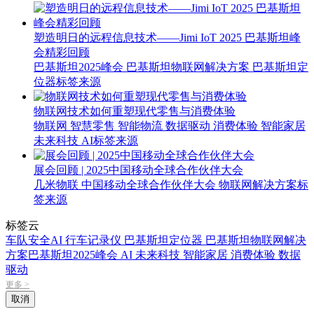
塑造明日的远程信息技术——Jimi IoT 2025 巴基斯坦峰
会精彩回顾
巴基斯坦2025峰会
巴基斯坦物联网解决方案
巴基斯坦定
位器
标签来源
物联网技术如何重塑现代零售与消费体验
物联网
智慧零售
智能物流
数据驱动
消费体验
智能家居
未来科技
AI
标签来源
展会回顾 | 2025中国移动全球合作伙伴大会
几米物联
中国移动全球合作伙伴大会
物联网解决方案
标
签来源
标签云
车队安全
AI 行车记录仪
巴基斯坦定位器
巴基斯坦物联网解决
方案
巴基斯坦2025峰会
AI
未来科技
智能家居
消费体验
数据
驱动
更多 >
取消