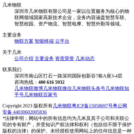
几米物联
深圳市几米物联有限公司是一家以位置服务为核心的物
联网领域国家高新技术企业，业务内容涵盖智慧车联、
智慧校园、资产物流、智慧电摩、智慧外勤等领域。
主要业务
物联方案
智能终端
云平台
关于几米
公司介绍
主要业务
资质荣誉
几米动态
联系我们
深圳市南山区打石一路深圳国际创新谷7栋A座3-4层
咨询热线：
400 616 5932
几米物联微博
几米物联微信
几米物联头条号
几米物联知
乎号
几米物联百家号
Copyright
2023 版权所有
几米物联
粤ICP备15058697号
粤公网
安备 44030602005836
*
法律申明：网站中的所有信息均为几米及其子公司和关联公
司的专有财产，并受知识产权法律和权利（包括但不限于保护
版权的法律）的保护。未经授权使用网站上的任何信息是一种