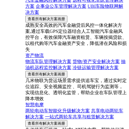
汽车金融风控解决方案
远程可视化车队管理解决
方案
企事业公车管理解决方案
UBI车险物联网解
决方案
查看所有解决方案画册
成熟安全高效的汽车金融贷后风控一体化解决方
案,通过车载GPS定位器结合人工智能汽车金融风
控平台，有效保障汽车融资租赁、车辆按揭贷款、
以租代购等汽车金融资产安全，降低潜在风险和损
失
资产物流
物流车队管理解决方案
货物/资产安全解决方案
抽
油机远程监控解决方案
冷链运输管理解决方案
查看所有解决方案画册
几米物联为货运场景需求提供追车宝，通过实时定
位追踪、安全视频监控 、司机驾驶行为监测等，
实现信息化、透明化监管，帮助企业在车队管理上
降本增效
智慧电摩
两轮电动车智能化升级解决方案
共享电动两轮车
解决方案
一站式两轮车共享与租赁解决方案
查看所有解决方案画册